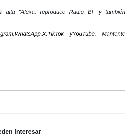
 alta "Alexa, reproduce Radio BI" y también
agram
,
WhatsApp
,
X
,
TikTok
y
YouTube
. Mantente
eden interesar