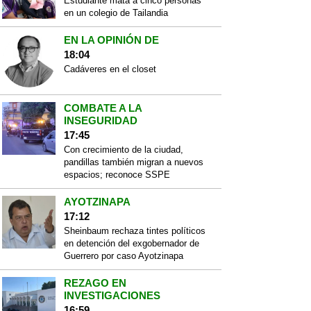
Estudiante mata a cinco personas
en un colegio de Tailandia
EN LA OPINIÓN DE
18:04
Cadáveres en el closet
COMBATE A LA
INSEGURIDAD
17:45
Con crecimiento de la ciudad,
pandillas también migran a nuevos
espacios; reconoce SSPE
AYOTZINAPA
17:12
Sheinbaum rechaza tintes políticos
en detención del exgobernador de
Guerrero por caso Ayotzinapa
REZAGO EN
INVESTIGACIONES
16:59