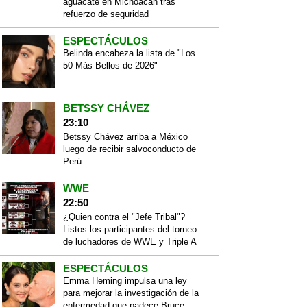
aguacate en Michoacán tras
refuerzo de seguridad
ESPECTÁCULOS
Belinda encabeza la lista de "Los
50 Más Bellos de 2026"
BETSSY CHÁVEZ
23:10
Betssy Chávez arriba a México
luego de recibir salvoconducto de
Perú
WWE
22:50
¿Quien contra el "Jefe Tribal"?
Listos los participantes del torneo
de luchadores de WWE y Triple A
ESPECTÁCULOS
Emma Heming impulsa una ley
para mejorar la investigación de la
enfermedad que padece Bruce