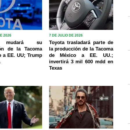
DE 2026
7 DE JULIO DE 2026
a mudará su
Toyota trasladará parte de
ión de la Tacoma
la producción de la Tacoma
o a EE. UU; Trump
de México a EE. UU.;
a
invertirá 3 mil 600 mdd en
Texas