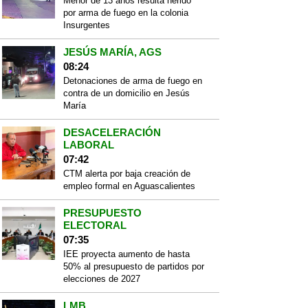
Menor de 13 años resulta herido
por arma de fuego en la colonia
Insurgentes
JESÚS MARÍA, AGS
08:24
Detonaciones de arma de fuego en
contra de un domicilio en Jesús
María
DESACELERACIÓN
LABORAL
07:42
CTM alerta por baja creación de
empleo formal en Aguascalientes
PRESUPUESTO
ELECTORAL
07:35
IEE proyecta aumento de hasta
50% al presupuesto de partidos por
elecciones de 2027
LMB