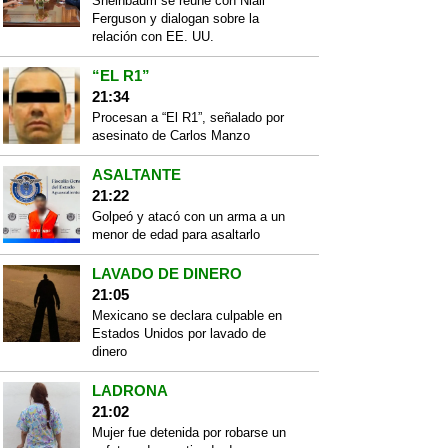
Sheinbaum se reúne con Niall
Ferguson y dialogan sobre la
relación con EE. UU.
“EL R1”
21:34
Procesan a “El R1”, señalado por
asesinato de Carlos Manzo
ASALTANTE
21:22
Golpeó y atacó con un arma a un
menor de edad para asaltarlo
LAVADO DE DINERO
21:05
Mexicano se declara culpable en
Estados Unidos por lavado de
dinero
LADRONA
21:02
Mujer fue detenida por robarse un