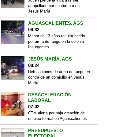
Joven pierde la vida tras ser
atropellado por cuatrimoto en
Jesús María
AGUASCALIENTES, AGS
08:32
Menor de 13 años resulta herido
por arma de fuego en la colonia
Insurgentes
JESÚS MARÍA, AGS
08:24
Detonaciones de arma de fuego en
contra de un domicilio en Jesús
María
DESACELERACIÓN
LABORAL
07:42
CTM alerta por baja creación de
empleo formal en Aguascalientes
PRESUPUESTO
ELECTORAL