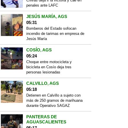
Chivas deja ir la victoria y cae en
penales ante LAFC
JESÚS MARÍA, AGS
05:31
Bomberos del Estado sofocan
incendio de tarimas en empresa de
Jesús María
COSÍO, AGS
05:24
Choque entre motocicleta y
bicicleta en Cosío deja tres
personas lesionadas
CALVILLO, AGS
05:18
Detienen en Calvillo a sujeto con
más de 250 gramos de marihuana
durante Operativo SAGAZ
PANTERAS DE
AGUASCALIENTES
05:17