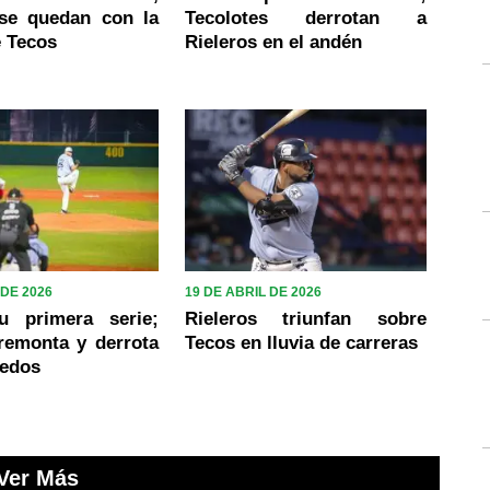
 se quedan con la
Tecolotes derrotan a
e Tecos
Rieleros en el andén
 DE 2026
19 DE ABRIL DE 2026
u primera serie;
Rieleros triunfan sobre
remonta y derrota
Tecos en lluvia de carreras
redos
Ver Más