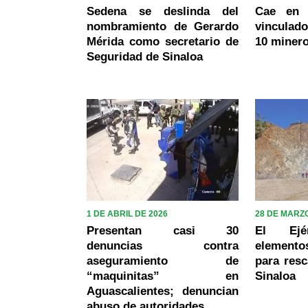
Sedena se deslinda del
Cae en 
nombramiento de Gerardo
vinculad
Mérida como secretario de
10 miner
Seguridad de Sinaloa
1 DE ABRIL DE 2026
28 DE MARZO
Presentan casi 30
El Ejér
denuncias contra
elemento
aseguramiento de
para resc
“maquinitas” en
Sinaloa
Aguascalientes; denuncian
abuso de autoridades