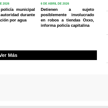
E 2026
6 DE ABRIL DE 2026
policía municipal
Detienen a sujeto
autoridad durante
posiblemente involucrado
ción por agua
en robos a tiendas Oxxo,
informa policía capitalina
Ver Más