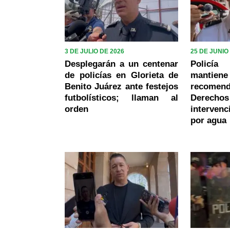
3 DE JULIO DE 2026
25 DE JUNIO
Desplegarán a un centenar
Policí
de policías en Glorieta de
mant
Benito Juárez ante festejos
recome
futbolísticos; llaman al
Derech
orden
intervenc
por agua