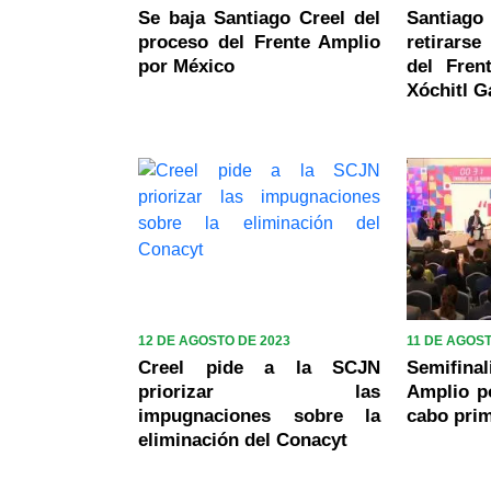
Se baja Santiago Creel del
Santiag
proceso del Frente Amplio
retirars
por México
del Fren
Xóchitl G
12 DE AGOSTO DE 2023
11 DE AGOST
Creel pide a la SCJN
Semifina
priorizar las
Amplio po
impugnaciones sobre la
cabo prim
eliminación del Conacyt