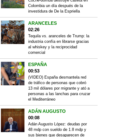
Coche-bomba destruye caseta en
Colombia un día después de la
investidura de De la Espriella
ARANCELES
02:26
Tequila vs. aranceles de Trump: la
industria confía en librarse gracias
al whiskey y la reciprocidad
comercial
ESPAÑA
00:53
(VIDEO) España desmantela red
de tráfico de personas que cobró
13 mil dólares por migrante y ató a
personas a las lanchas para cruzar
el Mediterráneo
ADÁN AUGUSTO
00:08
Adán Augusto López: deudas por
48 mdp con sueldo de 1.8 mdp y
sus bienes que desaparecen de