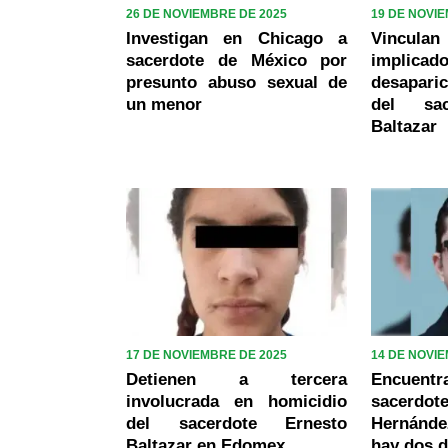
26 DE NOVIEMBRE DE 2025
19 DE NOVI
Investigan en Chicago a
Vinculan
sacerdote de México por
impli
presunto abuso sexual de
desapari
un menor
del sac
Baltazar
17 DE NOVIEMBRE DE 2025
14 DE NOVI
Detienen a tercera
Encuent
involucrada en homicidio
sacerdote
del sacerdote Ernesto
Hernánd
Baltazar en Edomex
hay dos 