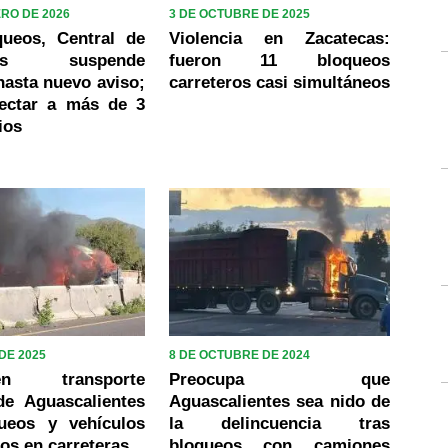
ERO DE 2026
3 DE OCTUBRE DE 2025
queos, Central de
Violencia en Zacatecas:
ses suspende
fueron 11 bloqueos
hasta nuevo aviso;
carreteros casi simultáneos
fectar a más de 3
ios
 DE 2025
8 DE OCTUBRE DE 2024
den transporte
Preocupa que
de Aguascalientes
Aguascalientes sea nido de
ueos y vehículos
la delincuencia tras
os en carreteras
bloqueos con camiones