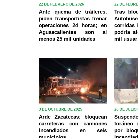
22 DE FEBRERO DE 2026
22 DE FEBR
Ante quema de tráileres,
Tras blo
piden transportistas frenar
Autobu
operaciones 24 horas; en
corridas 
Aguascalientes son al
podría a
menos 25 mil unidades
mil usuar
3 DE OCTUBRE DE 2025
26 DE JULIO
Arde Zacatecas: bloquean
Suspen
carreteras con camiones
foráneo 
incendiados en seis
por bloq
municipios
incendiad