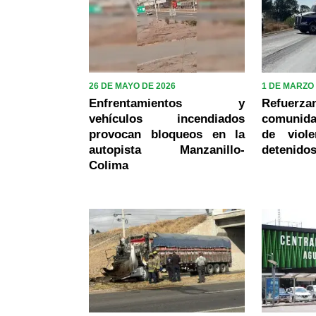
26 DE MAYO DE 2026
1 DE MARZO 
Enfrentamientos y
Refuerz
vehículos incendiados
comunida
provocan bloqueos en la
de viol
autopista Manzanillo-
detenidos
Colima