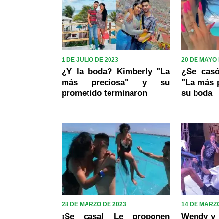
1 DE JULIO DE 2023
20 DE MAYO 
¿Y la boda? Kimberly "La
¿Se cas
más preciosa" y su
"La más p
prometido terminaron
su boda
28 DE MARZO DE 2023
14 DE MARZO
¡Se casa! Le proponen
Wendy y K