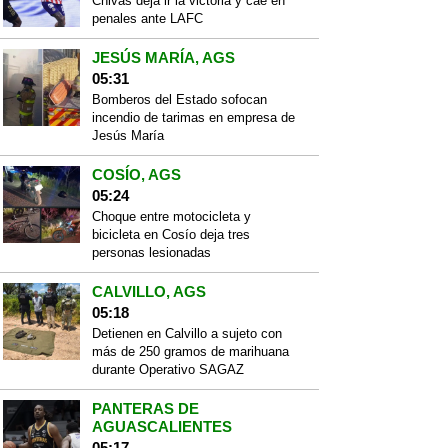
Chivas deja ir la victoria y cae en
penales ante LAFC
JESÚS MARÍA, AGS
05:31
Bomberos del Estado sofocan
incendio de tarimas en empresa de
Jesús María
COSÍO, AGS
05:24
Choque entre motocicleta y
bicicleta en Cosío deja tres
personas lesionadas
CALVILLO, AGS
05:18
Detienen en Calvillo a sujeto con
más de 250 gramos de marihuana
durante Operativo SAGAZ
PANTERAS DE
AGUASCALIENTES
05:17