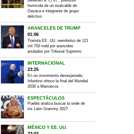
Detienen a “El 07”, presunto
homicida de un exalcalde de
Oaxaca e integrante de grupo
delictivo
ARANCELES DE TRUMP
01:06
Tramita EE. UU. reembolso de 121
mil 750 mdd por aranceles
anulados por Tribunal Supremo
INTERNACIONAL
23:25
En un movimiento desesperado,
Infantino ofrece la final del Mundial
2030 a Marruecos
ESPECTÁCULOS
Puebla analiza buscar la sede de
los Latin Grammy 2027
MÉXICO Y EE. UU.
23:03