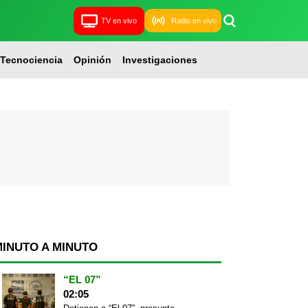
TV en vivo
Radio en vivo
Tecnociencia
Opinión
Investigaciones
MINUTO A MINUTO
“EL 07”
02:05