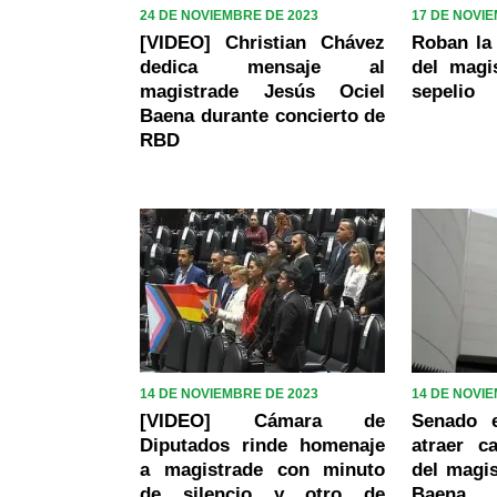
24 DE NOVIEMBRE DE 2023
17 DE NOVI
[VIDEO] Christian Chávez
Roban la 
dedica mensaje al
del magi
magistrade Jesús Ociel
sepelio
Baena durante concierto de
RBD
14 DE NOVIEMBRE DE 2023
14 DE NOVI
[VIDEO] Cámara de
Senado 
Diputados rinde homenaje
atraer c
a magistrade con minuto
del magis
de silencio y otro de
Baena