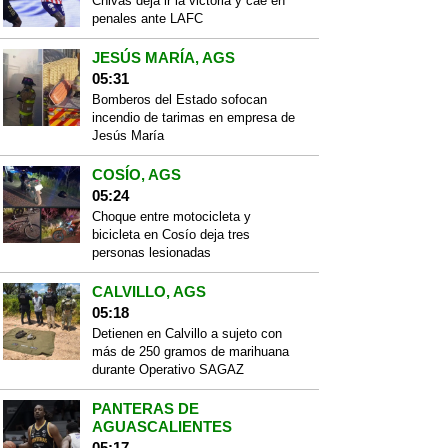
Chivas deja ir la victoria y cae en
penales ante LAFC
JESÚS MARÍA, AGS
05:31
Bomberos del Estado sofocan
incendio de tarimas en empresa de
Jesús María
COSÍO, AGS
05:24
Choque entre motocicleta y
bicicleta en Cosío deja tres
personas lesionadas
CALVILLO, AGS
05:18
Detienen en Calvillo a sujeto con
más de 250 gramos de marihuana
durante Operativo SAGAZ
PANTERAS DE
AGUASCALIENTES
05:17