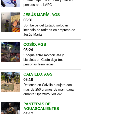
Chivas deja ir la victoria y cae en
penales ante LAFC
JESÚS MARÍA, AGS
05:31
Bomberos del Estado sofocan
incendio de tarimas en empresa de
Jesús María
COSÍO, AGS
05:24
Choque entre motocicleta y
bicicleta en Cosío deja tres
personas lesionadas
CALVILLO, AGS
05:18
Detienen en Calvillo a sujeto con
más de 250 gramos de marihuana
durante Operativo SAGAZ
PANTERAS DE
AGUASCALIENTES
05:17