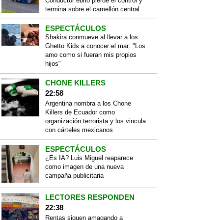
Conductor ebrio pierde el control y
termina sobre el camellón central
ESPECTÁCULOS
Shakira conmueve al llevar a los
Ghetto Kids a conocer el mar: "Los
amo como si fueran mis propios
hijos"
CHONE KILLERS
22:58
Argentina nombra a los Chone
Killers de Ecuador como
organización terrorista y los vincula
con cárteles mexicanos
ESPECTÁCULOS
¿Es IA? Luis Miguel reaparece
como imagen de una nueva
campaña publicitaria
LECTORES RESPONDEN
22:38
Rentas siguen amagando a