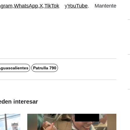
agram
,
WhatsApp
,
X
,
TikTok
y
YouTube
. Mantente
guascalientes
Patrulla 790
eden interesar