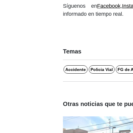
Síguenos en
Facebook
,
Inst
informado en tiempo real.
Temas
Accidente
Policia Vial
FG de A
Otras noticias que te pu