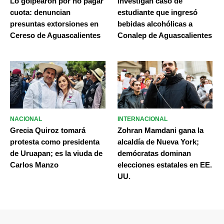
Lo golpearon por no pagar
Investigan caso de
cuota: denuncian
estudiante que ingresó
presuntas extorsiones en
bebidas alcohólicas a
Cereso de Aguascalientes
Conalep de Aguascalientes
NACIONAL
INTERNACIONAL
Grecia Quiroz tomará
Zohran Mamdani gana la
protesta como presidenta
alcaldía de Nueva York;
de Uruapan; es la viuda de
demócratas dominan
Carlos Manzo
elecciones estatales en EE.
UU.