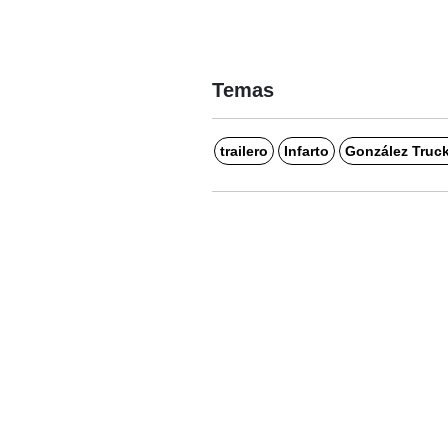
Temas
trailero
Infarto
González Truc