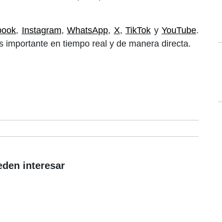
book
,
Instagram
,
WhatsApp
,
X
,
TikTok
y
YouTube
.
 importante en tiempo real y de manera directa.
eden interesar