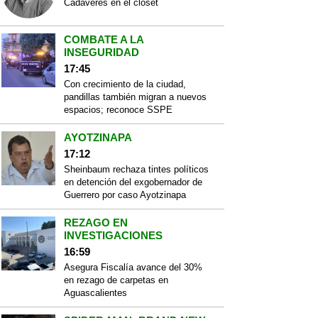
Cadáveres en el closet
COMBATE A LA
INSEGURIDAD
17:45
Con crecimiento de la ciudad,
pandillas también migran a nuevos
espacios; reconoce SSPE
AYOTZINAPA
17:12
Sheinbaum rechaza tintes políticos
en detención del exgobernador de
Guerrero por caso Ayotzinapa
REZAGO EN
INVESTIGACIONES
16:59
Asegura Fiscalía avance del 30%
en rezago de carpetas en
Aguascalientes