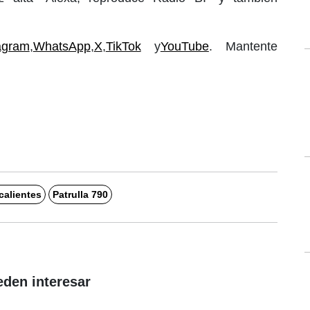
agram
,
WhatsApp
,
X
,
TikTok
y
YouTube
. Mantente
alientes
Patrulla 790
eden interesar