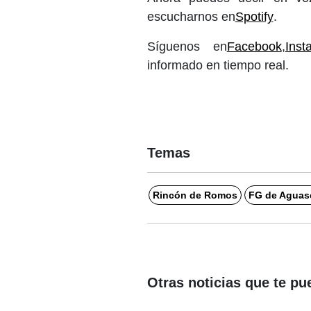
escucharnos en
Spotify
.
Síguenos en
Facebook
,
Inst
informado en tiempo real.
Temas
Rincón de Romos
FG de Aguasc
Otras noticias que te pu