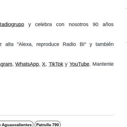
 Radiogrupo
y celebra con nosotros 90 años
 alta "Alexa, reproduce Radio BI" y también
agram
,
WhatsApp
,
X
,
TikTok
y
YouTube
. Mantente
 Aguascalientes
Patrulla 790