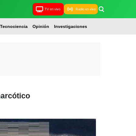
TV en vivo
Radio en vivo
Tecnociencia
Opinión
Investigaciones
narcótico