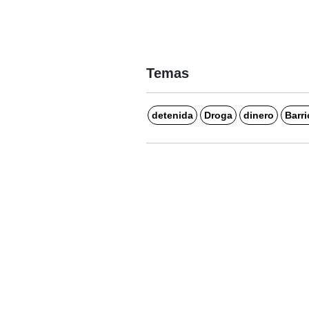
Temas
detenida
Droga
dinero
Barr