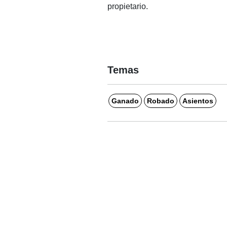
propietario.
Temas
Ganado
Robado
Asientos