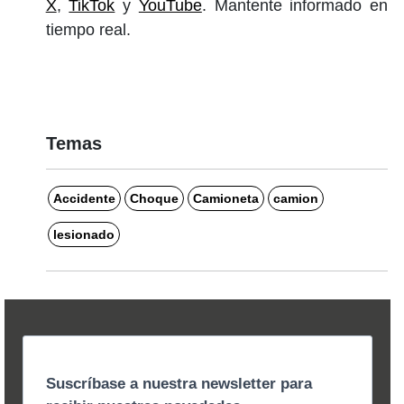
X
,
TikTok
y
YouTube
. Mantente informado en
tiempo real.
Temas
Accidente
Choque
Camioneta
camion
lesionado