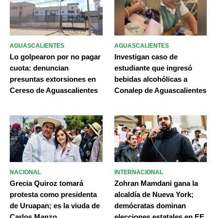
AGUASCALIENTES
AGUASCALIENTES
Lo golpearon por no pagar
Investigan caso de
cuota: denuncian
estudiante que ingresó
presuntas extorsiones en
bebidas alcohólicas a
Cereso de Aguascalientes
Conalep de Aguascalientes
NACIONAL
INTERNACIONAL
Grecia Quiroz tomará
Zohran Mamdani gana la
protesta como presidenta
alcaldía de Nueva York;
de Uruapan; es la viuda de
demócratas dominan
Carlos Manzo
elecciones estatales en EE.