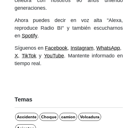
celebra con nosotros 90 años uniendo
generaciones.
Ahora puedes decir en voz alta "Alexa,
reproduce Radio BI" y también escucharnos
en
Spotify
.
Síguenos en
Facebook
,
Instagram
,
WhatsApp
,
X
,
TikTok
y
YouTube
. Mantente informado en
tiempo real.
Temas
Accidente
Choque
camion
Volcadura