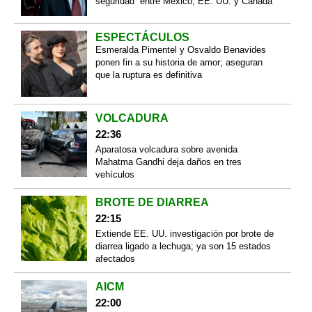
seguridad” entre México, EE. UU. y Canadá
ESPECTÁCULOS
Esmeralda Pimentel y Osvaldo Benavides
ponen fin a su historia de amor; aseguran
que la ruptura es definitiva
VOLCADURA
22:36
Aparatosa volcadura sobre avenida
Mahatma Gandhi deja daños en tres
vehículos
BROTE DE DIARREA
22:15
Extiende EE. UU. investigación por brote de
diarrea ligado a lechuga; ya son 15 estados
afectados
AICM
22:00