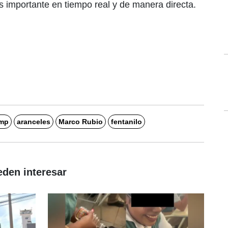
 importante en tiempo real y de manera directa.
ump
aranceles
Marco Rubio
fentanilo
eden interesar