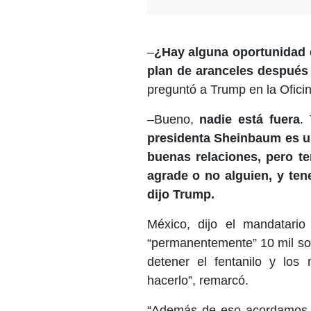
–
¿Hay alguna oportunidad 
plan de aranceles después
preguntó a Trump en la Ofici
–Bueno,
nadie está fuera
.
presidenta Sheinbaum es 
buenas relaciones, pero t
agrade o no alguien, y ten
dijo Trump.
México, dijo el mandatari
“permanentemente” 10 mil sold
detener el fentanilo y los 
hacerlo”, remarcó.
“Además de eso acordamos h