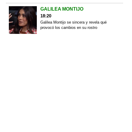
GALILEA MONTIJO
18:20
Galilea Montijo se sincera y revela qué
provocó los cambios en su rostro
FEMINICIDA
18:14
Sobrevivió a cobarde ataque de su esposo
que la bañó con thinner y le prendió fuego
GENOCIDIO
18:08
Genocidio: hasta 300 niños han muerto en
Gaza durante el "alto al fuego"
ÚLTIMA HORA
16:55
Detienen al exgobernador de Guerrero,
Ángel Aguirre, por el caso Ayotzinapa