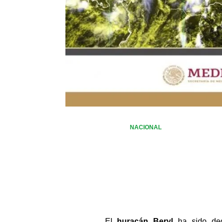
NACIONAL
El 
huracán Beryl 
ha sido de