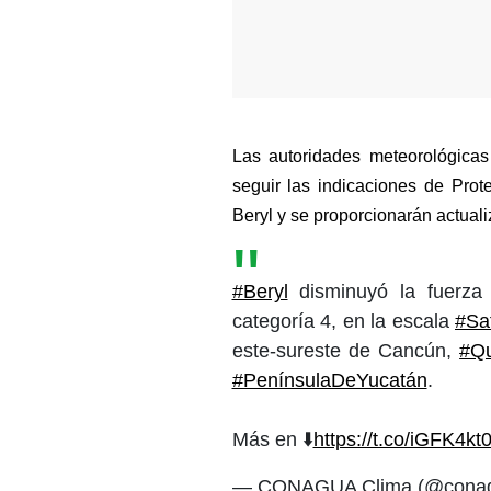
Las autoridades meteorológicas
seguir las indicaciones de Prot
Beryl y se proporcionarán actual
#Beryl
disminuyó la fuerz
categoría 4, en la escala
#Sa
este-sureste de Cancún,
#Q
#PenínsulaDeYucatán
.
Más en ⬇️
https://t.co/iGFK4kt
— CONAGUA Clima (@conag