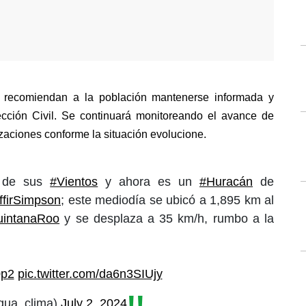
 recomiendan a la población mantenerse informada y 
ección Civil. Se continuará monitoreando el avance de 
izaciones conforme la situación evolucione.
a de sus
#Vientos
y ahora es un
#Huracán
de
ffirSimpson
; este mediodía se ubicó a 1,895 km al
uintanaRoo
y se desplaza a 35 km/h, rumbo a la
0p2
pic.twitter.com/da6n3SIUjy
ua_clima)
July 2, 2024