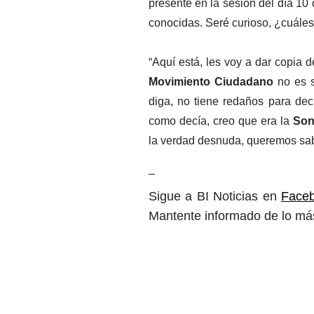
presente en la sesión del día 10
conocidas. Seré curioso, ¿cuále
“Aquí está, les voy a dar copia d
Movimiento Ciudadano
 no es s
diga, no tiene redaños para deci
como decía, creo que era la 
Son
la verdad desnuda, queremos sabe
_
Sigue a BI Noticias en
Face
Mantente informado de lo más