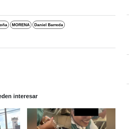
roña
MORENA
Daniel Barreda
eden interesar