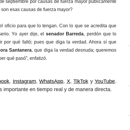
 de septiembre por causas de fuerza mayor públicamente 
s son esas causas de fuerza mayor?
el oficio para que lo tengan. Con lo que se acredita que
erio. Yo ayer dije, el 
senador Barreda
, perdón que lo 
r por qué faltó; pues que diga la verdad. Ahora sí que 
ora Santanera
, que diga la verdad desnuda; queremos 
r qué pasó”, enfatizó.
book
,
Instagram
,
WhatsApp
,
X
,
TikTok
y
YouTube
.
 importante en tiempo real y de manera directa.