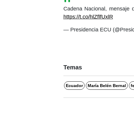
Cadena Nacional, mensaje d
https://t.co/hlZflfUxlR
— Presidencia ECU (@Presi
Temas
Ecuador
María Belén Bernal
f