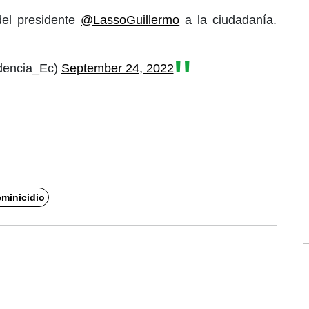
el presidente
@LassoGuillermo
a la ciudadanía.
dencia_Ec)
September 24, 2022
eminicidio