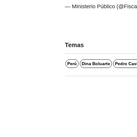
— Ministerio Público (@Fisca
Temas
Perú
Dina Boluarte
Pedro Cast