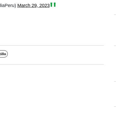
liaPeru)
March 29, 2023
illo