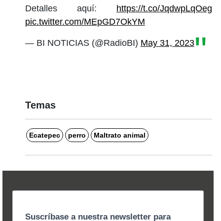
Detalles aquí:
https://t.co/JqdwpLqOeg
pic.twitter.com/MEpGD7OkYM
— BI NOTICIAS (@RadioBI)
May 31, 2023
Temas
Ecatepec
perro
Maltrato animal