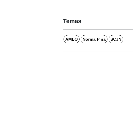
Temas
AMLO
Norma Piña
SCJN