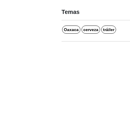
Temas
Oaxaca
cerveza
tráiler