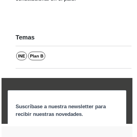
Temas
INE
Plan B