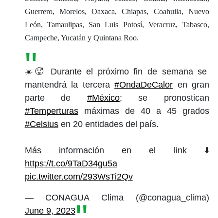
Guerrero, Morelos, Oaxaca, Chiapas, Coahuila, Nuevo
León, Tamaulipas, San Luis Potosí, Veracruz, Tabasco,
Campeche, Yucatán y Quintana Roo.
☀️🥵 Durante el próximo fin de semana se
mantendrá la tercera
#OndaDeCalor
en gran
parte de
#México
; se pronostican
#Temperturas
máximas de 40 a 45 grados
#Celsius
en 20 entidades del país.
Más información en el link ⬇️
https://t.co/9TaD34gu5a
pic.twitter.com/293WsTi2Qv
— CONAGUA Clima (@conagua_clima)
June 9, 2023