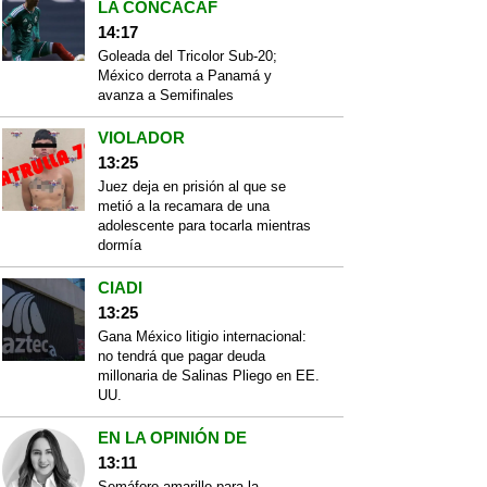
LA CONCACAF
14:17
Goleada del Tricolor Sub-20;
México derrota a Panamá y
avanza a Semifinales
VIOLADOR
13:25
Juez deja en prisión al que se
metió a la recamara de una
adolescente para tocarla mientras
dormía
CIADI
13:25
Gana México litigio internacional:
no tendrá que pagar deuda
millonaria de Salinas Pliego en EE.
UU.
EN LA OPINIÓN DE
13:11
Semáforo amarillo para la