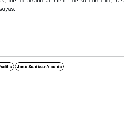
 fue localizado al interior de su domicilio, tras
 suyas.
adilla
José Saldívar Alcalde