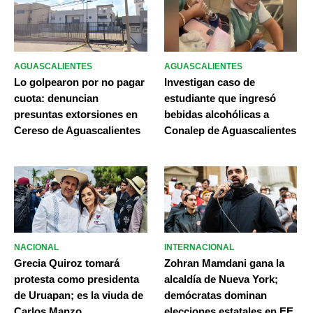
AGUASCALIENTES
AGUASCALIENTES
Lo golpearon por no pagar
Investigan caso de
cuota: denuncian
estudiante que ingresó
presuntas extorsiones en
bebidas alcohólicas a
Cereso de Aguascalientes
Conalep de Aguascalientes
NACIONAL
INTERNACIONAL
Grecia Quiroz tomará
Zohran Mamdani gana la
protesta como presidenta
alcaldía de Nueva York;
de Uruapan; es la viuda de
demócratas dominan
Carlos Manzo
elecciones estatales en EE.