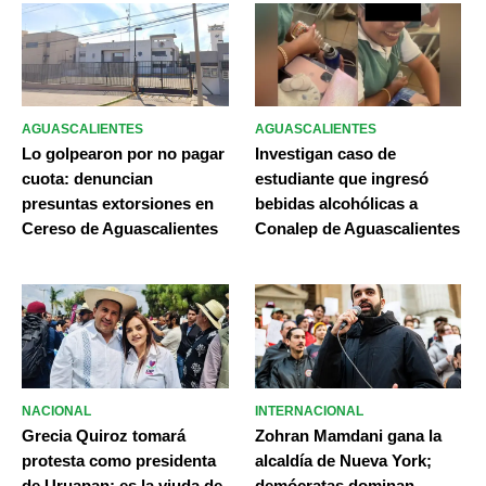
AGUASCALIENTES
AGUASCALIENTES
Lo golpearon por no pagar
Investigan caso de
cuota: denuncian
estudiante que ingresó
presuntas extorsiones en
bebidas alcohólicas a
Cereso de Aguascalientes
Conalep de Aguascalientes
NACIONAL
INTERNACIONAL
Grecia Quiroz tomará
Zohran Mamdani gana la
protesta como presidenta
alcaldía de Nueva York;
de Uruapan; es la viuda de
demócratas dominan