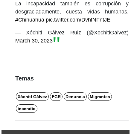
La incapacidad también es corrupción y
desgraciadamente, cuesta vidas humanas.
#Chihuahua
pic.twitter.com/DvhfNFntJE
— Xóchitl Gálvez Ruiz (@XochitlGalvez)
March 30, 2023
Temas
Xóchitl Gálvez
FGR
Denuncia
Migrantes
incendio