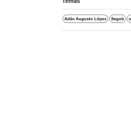
Temas
Adán Augusto López
Segob
s