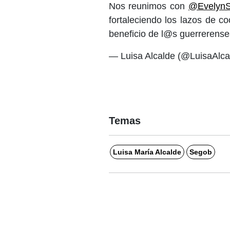
Nos reunimos con
@EvelynS
fortaleciendo los lazos de c
beneficio de l@s guerrerens
— Luisa Alcalde (@LuisaAlca
Temas
Luisa María Alcalde
Segob