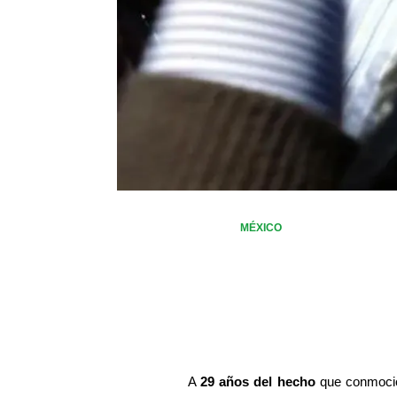
MÉXICO
A 
29 años del hecho
 que conmocio