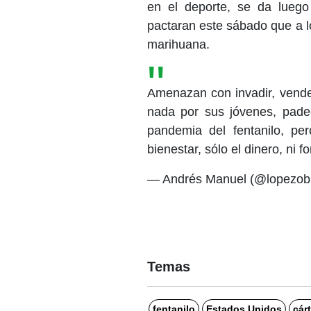
en el deporte, se da lueg
pactaran este sábado que a l
marihuana.
Amenazan con invadir, vende
nada por sus jóvenes, pade
pandemia del fentanilo, pe
bienestar, sólo el dinero, ni 
— Andrés Manuel (@lopezob
Temas
fentanilo
Estados Unidos
cár