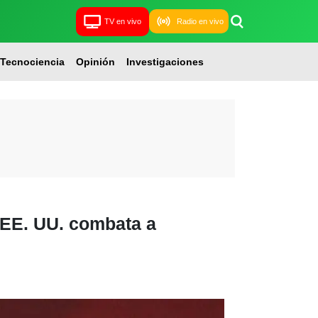
TV en vivo
Radio en vivo
Tecnociencia
Opinión
Investigaciones
e EE. UU. combata a